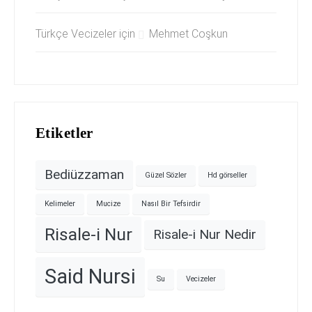
Türkçe Vecizeler
için
Mehmet Coşkun
Etiketler
Bediüzzaman
Güzel Sözler
Hd görseller
Kelimeler​
Mucize
Nasıl Bir Tefsirdir
Risale-i Nur
Risale-i Nur Nedir
Said Nursi
Su
Vecizeler