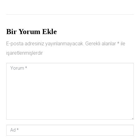
Bir Yorum Ekle
E-posta adresiniz yayınlanmayacak.
Gerekli alanlar
*
ile
işaretlenmişlerdir
Y
o
r
u
m
*
A
d