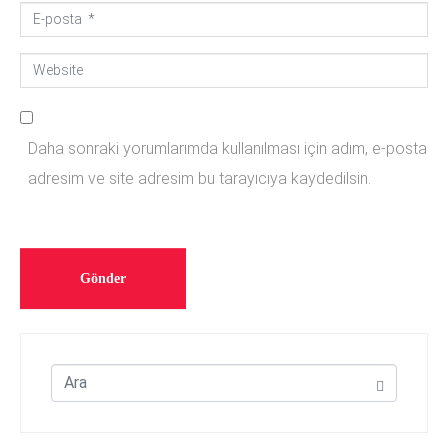
E
*
-
W
p
e
o
b
s
Daha sonraki yorumlarımda kullanılması için adım, e-posta
s
t
adresim ve site adresim bu tarayıcıya kaydedilsin.
i
a
t
*
e
Gönder