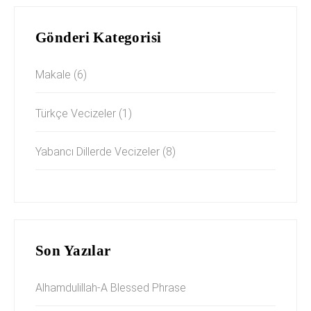
Gönderi Kategorisi
Makale
(6)
Türkçe Vecizeler
(1)
Yabancı Dillerde Vecizeler
(8)
Son Yazılar
Alhamdulillah-A Blessed Phrase