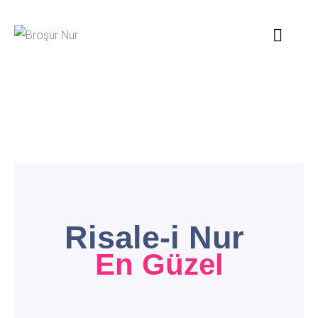
Türkçe Vecizeler
3 yorumlar
Risale-i
Nur
E
n
G
ü
z
e
l